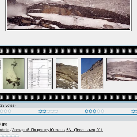
h 23 votes)
9.jpg
admin
/
Звездный. По центру Ю стены,5А+ (Тереньтьев, 01).