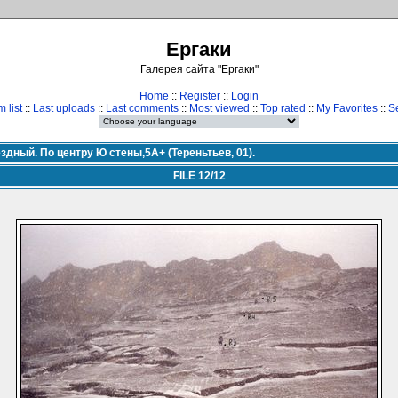
Ергаки
Галерея сайта "Ергаки"
Home
::
Register
::
Login
 list
::
Last uploads
::
Last comments
::
Most viewed
::
Top rated
::
My Favorites
::
S
здный. По центру Ю стены,5А+ (Тереньтьев, 01).
FILE 12/12