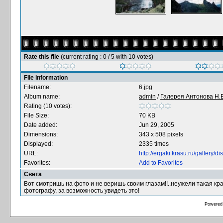
Rate this file
(current rating : 0 / 5 with 10 votes)
File information
Filename:
6.jpg
Album name:
admin
/
Галерея Антонова Н.В
Rating (10 votes):
File Size:
70 KB
Date added:
Jun 29, 2005
Dimensions:
343 x 508 pixels
Displayed:
2335 times
URL:
http://ergaki.krasu.ru/gallery
Favorites:
Add to Favorites
Света
Вот смотришь на фото и не веришь своим глазам!!..неужели такая кра
фотографу, за возможность увидеть это!
Powered