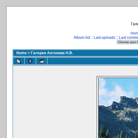
Гал
Ho
Album list
::
Last uploads
::
Last comm
Home
>
Галерея Антонова Н.В.