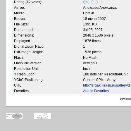
Rating (12 votes):
Автор:
Алексеев Александр
Место:
Ергаки
Время:
18 июня 2007
File Size:
1395 KB
Date added:
Jul 05, 2007
Dimensions:
2048 x 1536 pixels
Displayed:
1876 times
Digital Zoom Ratio:
1
Exif Image Height:
1536 pixels
Flash:
No Flash
Flash Pix Version:
version 1
Resolution Unit:
Inch
Y Resolution:
180 dots per ResolutionUnit
YCbCrPositioning:
Center of Pixel Array
URL:
http://ergaki.krasu.ru/galler
Favorites:
Add to Favorites
Powered