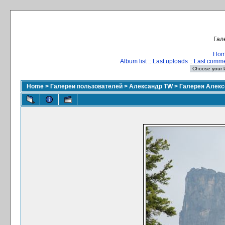
Гал
Ho
Album list
::
Last uploads
::
Last comm
Home
>
Галереи пользователей
>
Александр TW
>
Галерея Алекс