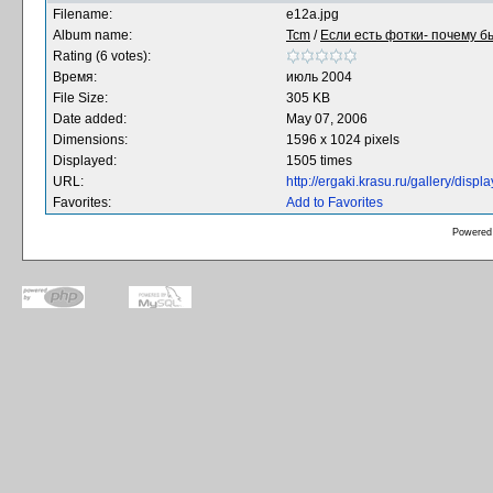
Filename:
e12a.jpg
Album name:
Tcm
/
Если есть фотки- почему б
Rating (6 votes):
Время:
июль 2004
File Size:
305 KB
Date added:
May 07, 2006
Dimensions:
1596 x 1024 pixels
Displayed:
1505 times
URL:
http://ergaki.krasu.ru/gallery/dis
Favorites:
Add to Favorites
Powered