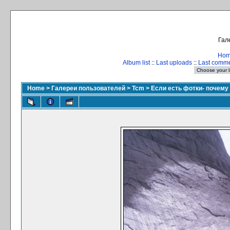
Гал
Ho
Album list
::
Last uploads
::
Last comm
Home
>
Галереи пользователей
>
Tcm
>
Если есть фотки- почему