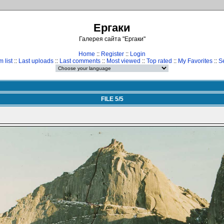
Ергаки
Галерея сайта "Ергаки"
Home
::
Register
::
Login
 list
::
Last uploads
::
Last comments
::
Most viewed
::
Top rated
::
My Favorites
::
S
FILE 5/5