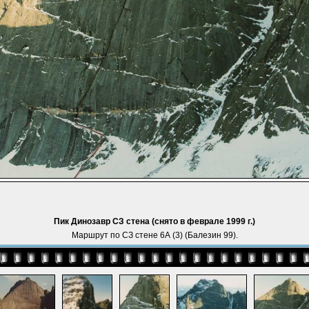
Пик Динозавр СЗ стена (снято в феврале 1999 г.)
Маршрут по СЗ стене 6А (3) (Балезин 99).