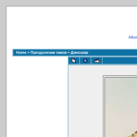
Album
Home
>
Преодоление пиков
>
Динозавр