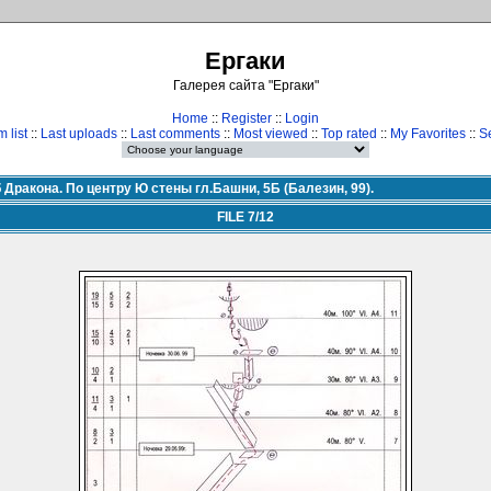
Ергаки
Галерея сайта "Ергаки"
Home
::
Register
::
Login
 list
::
Last uploads
::
Last comments
::
Most viewed
::
Top rated
::
My Favorites
::
S
 Дракона. По центру Ю стены гл.Башни, 5Б (Балезин, 99).
FILE 7/12