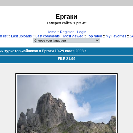
Ергаки
Галерея сайта "Ергаки"
Home
::
Register
::
Login
 list
::
Last uploads
::
Last comments
::
Most viewed
::
Top rated
::
My Favorites
::
S
х туристов-чайников в Ергаки 19-29 июля 2008 г.
FILE 21/99