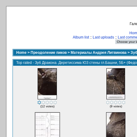
Гале
Hom
Album list
::
Last uploads
::
Last comm
Home
>
Преодоление пиков
>
Материалы Андрея Литвинова
>
Зуб
Top rated - Зуб Дракона. Деретиссима ЮЗ стены гл.Башни, 5Б+ (Федор
(12 votes)
(9 votes)