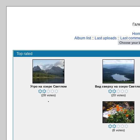
Гале
Hom
Album list
::
Last uploads
::
Last comm
Top rated
Утро на озере Светлом
Вид сверху на озеро Светло
(28 votes)
(20 votes)
(8 votes)