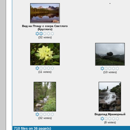
Вид на Птицу с озера Светлого
(Круглого)
(32 votes)
(11 votes)
(10 votes)
Водопад Мраморный
(32 votes)
(8 votes)
710 files on 36 page(s)