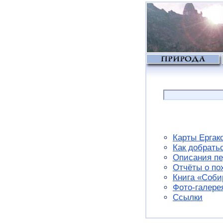
Карты Ергак
Как добрать
Описания пе
Отчёты о по
Книга «Соби
Фото-галере
Ссылки