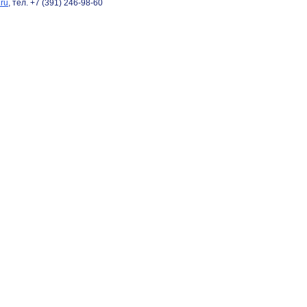
ru
, тел. +7 (391) 246-98-60