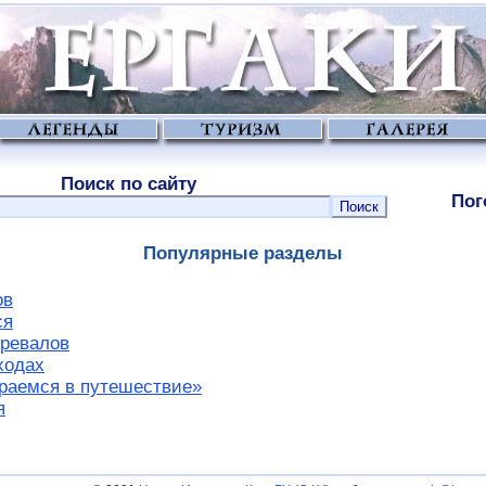
Поиск по сайту
Пог
Популярные разделы
ов
ся
ревалов
ходах
раемся в путешествие»
я