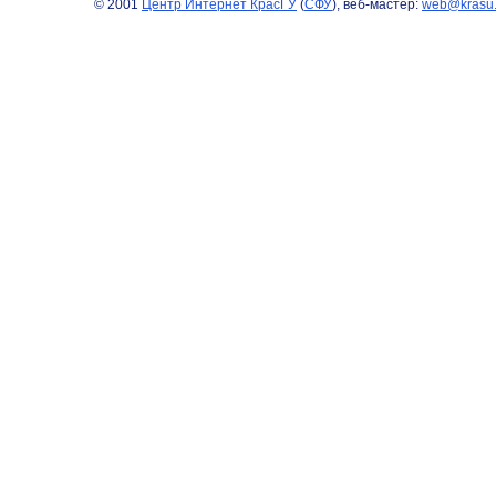
© 2001
Центр Интернет КрасГУ
(
СФУ
), веб-мастер:
web@krasu.