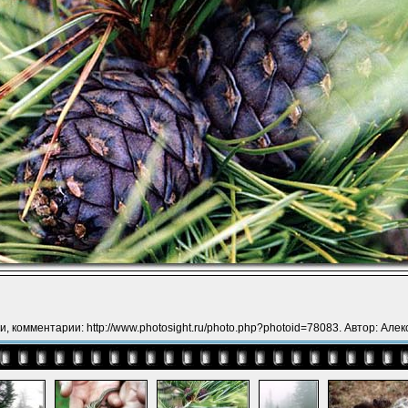
, комментарии: http://www.photosight.ru/photo.php?photoid=78083. Автор: Алек