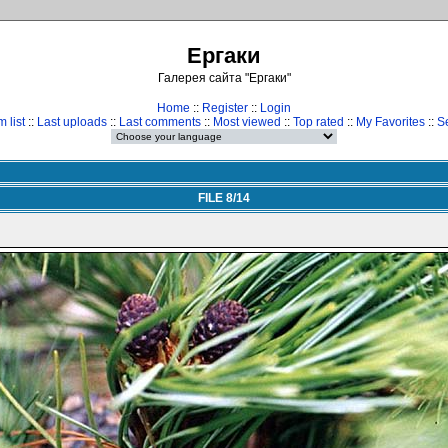
Ергаки
Галерея сайта "Ергаки"
Home
::
Register
::
Login
 list
::
Last uploads
::
Last comments
::
Most viewed
::
Top rated
::
My Favorites
::
S
FILE 8/14