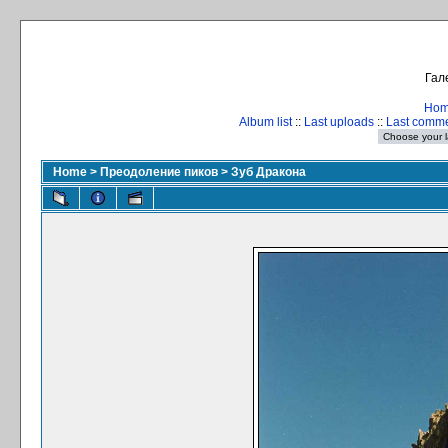
Гал
Ho
Album list
::
Last uploads
::
Last comm
Home
>
Преодоление пиков
>
Зуб Дракона