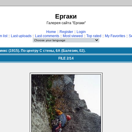
Ергаки
Галерея сайта "Ергаки"
Home
::
Register
::
Login
 list
::
Last uploads
::
Last comments
::
Most viewed
::
Top rated
::
My Favorites
::
S
нкс (1915). По центру С стены, 6А (Балезин, 02).
FILE 2/14