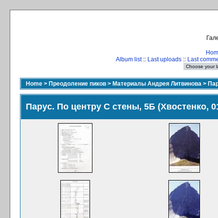
Гале
Hom
Album list
::
Last uploads
::
Last comm
Home
>
Преодоление пиков
>
Материалы Андрея Литвинова
>
Пар
Парус. По центру С стены, 5Б (Хвостенко, 01