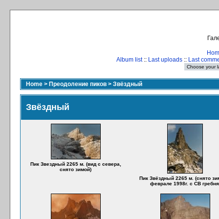
Гале
Hom
Album list
::
Last uploads
::
Last comm
Home
>
Преодоление пиков
>
Звёздный
Звёздный
Пик Звездный 2265 м. (вид с севера,
снято зимой)
Пик Звёздный 2265 м. (снято зи
феврале 1998г. с СВ гребня