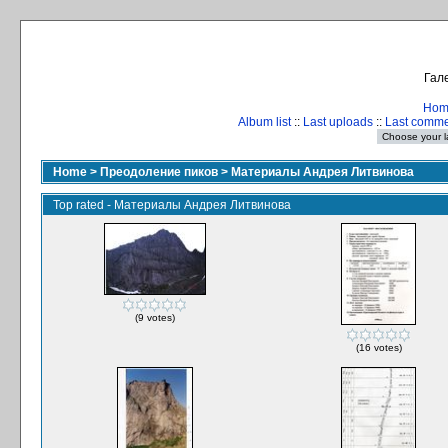
Гале
Hom
Album list
::
Last uploads
::
Last comm
Home
>
Преодоление пиков
>
Материалы Андрея Литвинова
Top rated - Материалы Андрея Литвинова
(9 votes)
(16 votes)