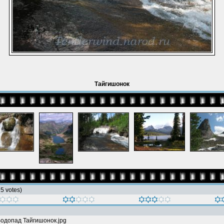
Тайгишонок
h 5 votes)
одопад Тайгишонок.jpg