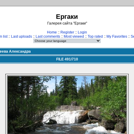
Ергаки
Галерея сайта "Ергаки"
Home
::
Register
::
Login
 list
::
Last uploads
::
Last comments
::
Most viewed
::
Top rated
::
My Favorites
::
S
еева Александра
FILE 491/710