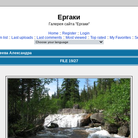
Ергаки
Галерея сайта "Ергаки"
Home
::
Register
::
Login
 list
::
Last uploads
::
Last comments
::
Most viewed
::
Top rated
::
My Favorites
::
S
еева Александра
FILE 19/27