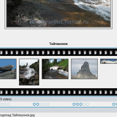
Тайгишонок
h 5 votes)
одопад Тайгишонок.jpg