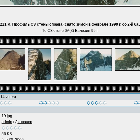
221 м. Профиль СЗ стены справа (снято зимой в феврале 1999 г. со 2-й ба
По СЗ стене 6А(3) Балезин 99 г.
h 14 votes)
19.jpg
admin
/
Динозавр
56 KB
Jun 30, 2005