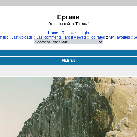
Ергаки
Галерея сайта "Ергаки"
Home
::
Register
::
Login
 list
::
Last uploads
::
Last comments
::
Most viewed
::
Top rated
::
My Favorites
::
S
FILE 3/5