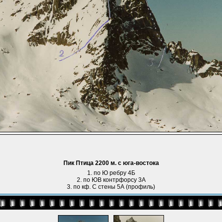
Пик Птица 2200 м. с юга-востока
1. по Ю ребру 4Б
2. по ЮВ контрфорсу 3А
3. по кф. С стены 5А (профиль)