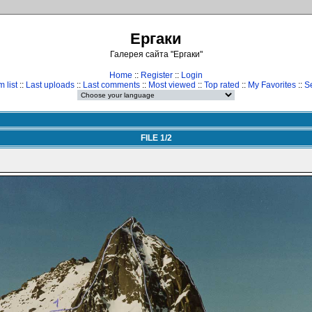
Ергаки
Галерея сайта "Ергаки"
Home
::
Register
::
Login
 list
::
Last uploads
::
Last comments
::
Most viewed
::
Top rated
::
My Favorites
::
S
FILE 1/2